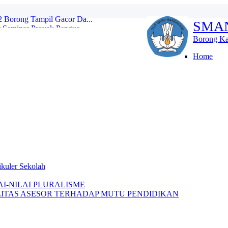
 Seminar Proyek Pengua...
SMA
2 Borong...
an Ekstrakurikuler Se...
Borong Ka
i sedunia SMAN 2 Boron...
IR ...
Home
Tambahan ...
AN...
G DI SERBU RATUSAN PENDAFTAR...
orong Lolos Seleksi ma...
 Borong Tampil Gacor Da...
kuler Sekolah
I-NILAI PLURALISME
LITAS ASESOR TERHADAP MUTU PENDIDIKAN