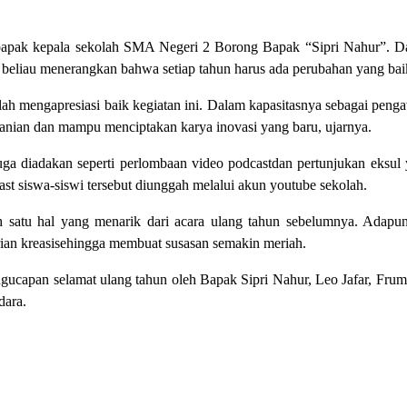
i bapak kepala sekolah SMA Negeri 2 Borong Bapak “Sipri Nahur”.
t, beliau menerangkan bahwa setiap tahun harus ada perubahan yang ba
lah mengapresiasi baik kegiatan ini. Dalam kapasitasnya sebagai pe
nian dan mampu menciptakan karya inovasi yang baru, ujarnya.
 diadakan seperti perlombaan video podcastdan pertunjukan eksul y
ast siswa-siswi tersebut diunggah melalui akun youtube sekolah.
ah satu hal yang menarik dari acara ulang tahun sebelumnya. Adapu
tarian kreasisehingga membuat susasan semakin meriah.
ngucapan selamat ulang tahun oleh Bapak Sipri Nahur, Leo Jafar, F
dara.