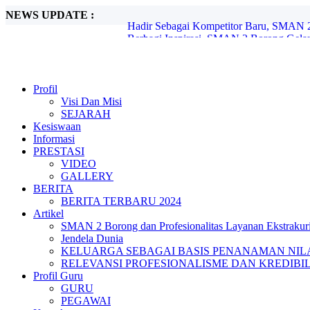
NEWS UPDATE :
Berbagi Inspirasi, SMAN 2 Borong Gelar
Kemeriahan Perayaan HUT ke-13 SMAN 
SMAN 2 Borong dan Profesionalitas Layan
Memperingati hari pencegahan bunuh dir
CATATAN MGMP DUA HARI TERAKH
AWAL TAHUN: Tugas pokok dan Tugas 
Profil
API UNGGUN: PENANDA PERUBAH
Visi Dan Misi
HARI KEDUA PPDB SMAN 2 BORON
SEJARAH
Mencetak Sejarah Baru 28 Siswa SMA 2 B
Kesiswaan
Hadir Sebagai Kompetitor Baru, SMAN 2
Informasi
PRESTASI
VIDEO
GALLERY
BERITA
BERITA TERBARU 2024
Artikel
SMAN 2 Borong dan Profesionalitas Layanan Ekstrakuri
Jendela Dunia
KELUARGA SEBAGAI BASIS PENANAMAN NILA
RELEVANSI PROFESIONALISME DAN KREDIBI
Profil Guru
GURU
PEGAWAI